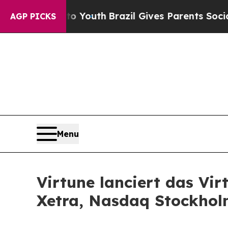
s to Youth
Brazil Gives Parents Social Media Cont
AGP PICKS
Menu
Virtune lanciert das Vi
Xetra, Nasdaq Stockhol