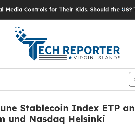
rols for Their Kids. Should the US?
The Pentagon 
rtune Stablecoin Index ETP a
m und Nasdaq Helsinki