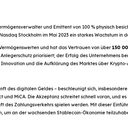
Vermögensverwalter und Emittent von 100 % physisch besic
 Nasdaq Stockholm im Mai 2023 ein starkes Wachstum in d
Vermögenswerten und hat das Vertrauen von über
150 00
Anlegerschutz priorisiert; der Erfolg des Unternehmens be
Innovation und die Aufklärung des Marktes über Krypto-A
ft des digitalen Geldes – beschleunigt sich, insbesonder
t und MiCA. Die Akzeptanz schreitet schnell voran, und e
unft des Zahlungsverkehrs spielen werden. Mit dieser Einfü
n, um an der wachsenden Stablecoin-Ökonomie teilzuhab