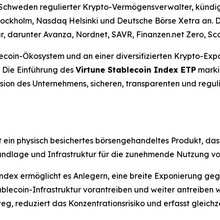
n Schweden regulierter Krypto-Vermögensverwalter, kündi
ckholm, Nasdaq Helsinki und Deutsche Börse Xetra an. Da
, darunter Avanza, Nordnet, SAVR, Finanzen.net Zero, Sca
oin-Ökosystem und an einer diversifizierten Krypto-Expo
 Die Einführung des
Virtune Stablecoin Index ETP
marki
ission des Unternehmens, sicheren, transparenten und reg
t ein physisch besichertes börsengehandeltes Produkt, da
rundlage und Infrastruktur für die zunehmende Nutzung vo
-Index ermöglicht es Anlegern, eine breite Exponierung 
lecoin-Infrastruktur vorantreiben und weiter antreiben we
, reduziert das Konzentrationsrisiko und erfasst gleichze