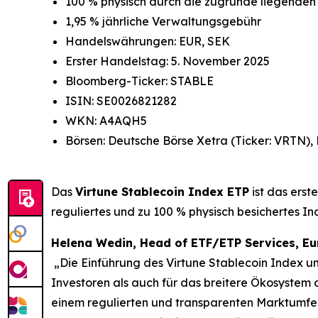
100 % physisch durch die zugrunde liegenden
1,95 % jährliche Verwaltungsgebühr
Handelswährungen: EUR, SEK
Erster Handelstag: 5. November 2025
Bloomberg-Ticker: STABLE
ISIN: SE0026821282
WKN: A4AQH5
Börsen: Deutsche Börse Xetra (Ticker: VRTN),
Das
Virtune Stablecoin Index ETP
ist das erst
reguliertes und zu 100 % physisch besichertes 
Helena Wedin, Head of ETF/ETP Services, E
„Die Einführung des Virtune Stablecoin Index un
Investoren als auch für das breitere Ökosystem
einem regulierten und transparenten Marktumfel