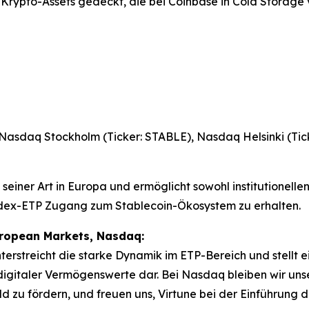
 Krypto-Assets gedeckt, die bei Coinbase in Cold Storag
 Nasdaq Stockholm (Ticker: STABLE), Nasdaq Helsinki (Ti
e seiner Art in Europa und ermöglicht sowohl institutionelle
Index-ETP Zugang zum Stablecoin-Ökosystem zu erhalten.
uropean Markets, Nasdaq:
terstreicht die starke Dynamik im ETP-Bereich und stellt 
 digitaler Vermögenswerte dar. Bei Nasdaq bleiben wir un
d zu fördern, und freuen uns, Virtune bei der Einführun